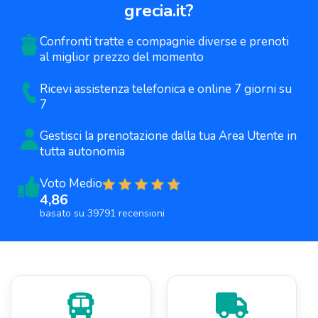
grecia.it
?
Confronti tratte e compagnie diverse e prenoti
al miglior prezzo del momento
Ricevi assistenza telefonica e online 7 giorni su
7
Gestisci la prenotazione dalla tua
Area Utente in
tutta autonomia
Voto Medio
4,86
basato su 39791 recensioni