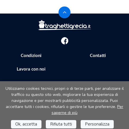
Condizioni
Contatti
Lavora con noi
Utilizziamo cookies tecnici, propri o di terze parti, per analizzare il
Il sito è gestito da: Prenotazioni 24 s.r.l - Sede legale: Via
traffico su questo sito web, migliorare la tua esperienza di
Bonistallo, 50/B - 50053 Empoli (FI) - Sede operativa: Via
navigazione e per mostrarti pubblicità personalizzata. Puoi
Casa del Duca, 1 - 57037 Portoferraio (LI)
accettare tutti i cookies, rifiutarli o gestire le tue preferenze.
Per
P.IVA/C.F./Iscr. Reg. Imp. CCIAA Liv. 01512130491 - Nr. REA CCIA FI -
saperne di più
699553 - Aut.Amm.Prov. LI n 1819 del 16/01/06
Ok, accetta
Rifiuta tutti
Personalizza