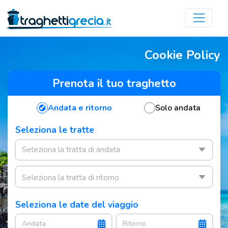
Cookie Policy
Prenota il tuo traghetto
Andata e ritorno
Solo andata
Seleziona le tratte
Seleziona le date del viaggio