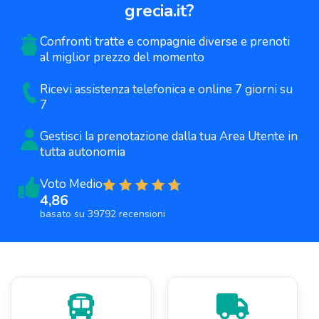
grecia.it
?
Confronti tratte e compagnie diverse e prenoti
al miglior prezzo del momento
Ricevi assistenza telefonica e online 7 giorni su
7
Gestisci la prenotazione dalla tua
Area Utente in
tutta autonomia
Voto Medio
4,86
basato su 39792 recensioni