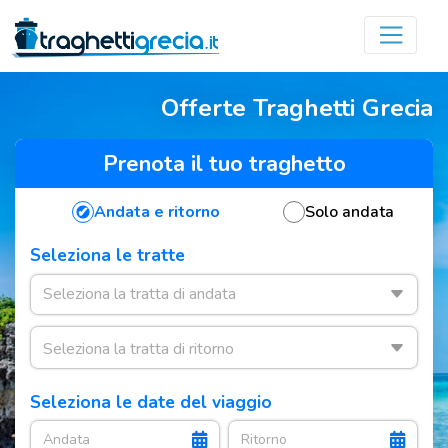
Offerte Traghetti Grecia
Prenota il tuo traghetto
Andata e ritorno
Solo andata
Seleziona le tratte
Seleziona le date del viaggio