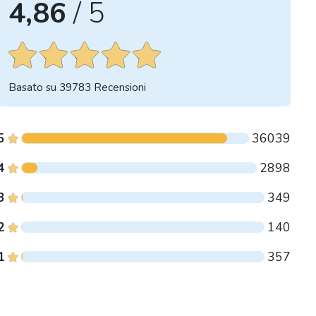
4,86
/ 5
Basato su
39783
Recensioni
5
36039
4
2898
3
349
2
140
1
357