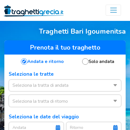
Traghetti Bari Igoumenitsa
Prenota il tuo traghetto
Andata e ritorno
Solo andata
Seleziona le tratte
Seleziona le date del viaggio