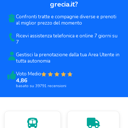
grecia.it
?
Confronti tratte e compagnie diverse e prenoti
al miglior prezzo del momento
Ricevi assistenza telefonica e online 7 giorni su
7
Gestisci la prenotazione dalla tua
Area Utente in
tutta autonomia
Voto Medio
4,86
basato su 39791 recensioni